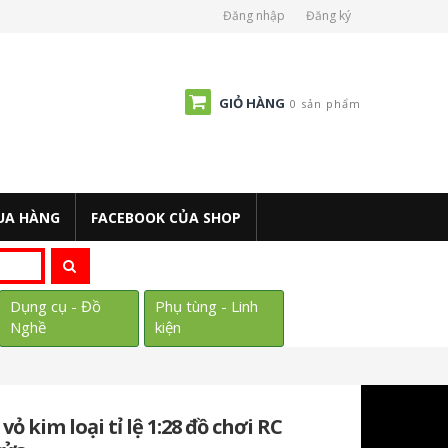
Đăng nhập
Đăng ký
GIỎ HÀNG
0 sản phẩm
UA HÀNG
FACEBOOK CỦA SHOP
Dụng cụ - Đồ
Phụ tùng - Linh
Nghề
kiện
ỏ kim loại tỉ lệ 1:28 đồ chơi RC