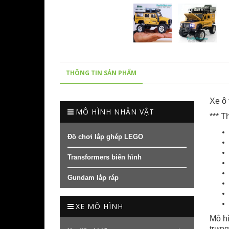
THÔNG TIN SẢN PHẨM
Xe ô 
MÔ HÌNH NHÂN VẬT
*** T
Đồ chơi lắp ghép LEGO
Transformers biến hình
Gundam lắp ráp
XE MÔ HÌNH
Mô hì
trưng