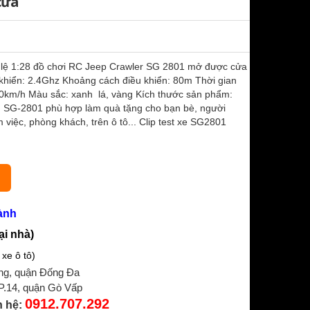
cửa
tỉ lệ 1:28 đồ chơi RC Jeep Crawler SG 2801 mở được cửa
u khiển: 2.4Ghz Khoảng cách điều khiển: 80m Thời gian
 10km/h Màu sắc: xanh lá, vàng Kích thước sản phẩm:
iển SG-2801 phù hợp làm quà tặng cho bạn bè, người
àm việc, phòng khách, trên ô tô... Clip test xe SG2801
ành
ại nhà)
xe ô tô)
ng, quận Đống Đa
 P.14, quận Gò Vấp
0912.707.292
n hệ: