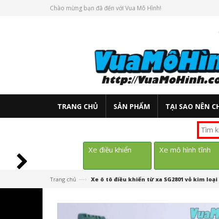
Chào mừng bạn đã đến với Vua Mô Hình!
TRANG CHỦ
SẢN PHẨM
TẠI SAO NÊN C
Xe điều khiển
Xe mô hình tĩnh
—›
Trang chủ
Xe ô tô điều khiển từ xa SG2801 vỏ kim loại