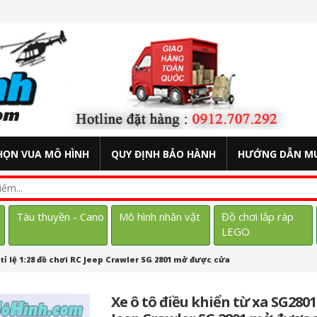
HỌN VUA MÔ HÌNH
QUY ĐỊNH BẢO HÀNH
HƯỚNG DẪN M
Tàu thuyền - Cano
Mô hình nhân vật
Đồ chơi lắp ráp
LEGO
 tỉ lệ 1:28 đồ chơi RC Jeep Crawler SG 2801 mở được cửa
Xe ô tô điều khiển từ xa SG2801 v