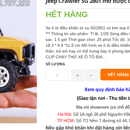
Jeep Crawler SG 2801 mở được 
HẾT HÀNG
Xe ô tô điều khiển từ xa SG2801 vỏ kim loại 
*** Thông tin sản phẩm: Tỉ lệ: 1/28 Sóng điề
sạc: 1.5 giờ Thời gian chơi: 25 phút Tốc độ:
18.3 * 8.8 *11.8 cm Mô hình xe ô tô điều kh
thân, trẻ em hay có thể trưng bày ở phòng l
CLIP CHẠY THỬ XE Ô TÔ ĐỊA...
SỐ LƯỢNG
HẾT HÀNG
Xem quy định bảo h
(Giao tận nơi - Thu tiền t
Địa chỉ showroom (có chỗ đỗ 
Hà Nội
: Số 1A ngõ 36 phố Nguyên Hồ
TP HCM
: Số 7/1 hẻm 7 đường số 44,
Nếu gặp khó khăn khi đặt hàng xin liê