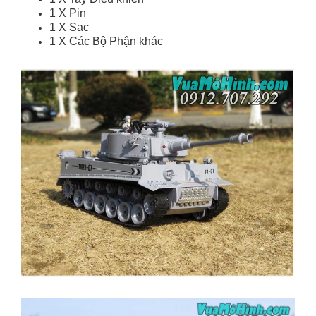
1 X Pin
1 X Sạc
1 X Các Bộ Phận khác