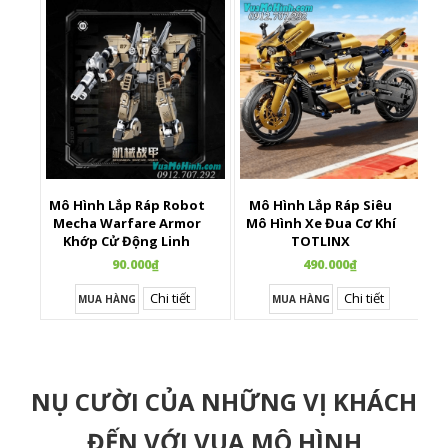
Mô Hình Lắp Ráp Robot
Mô Hình Lắp Ráp Siêu
X
Mecha Warfare Armor
Mô Hình Xe Đua Cơ Khí
Khớp Cử Động Linh
TOTLINX
Hoạt
90.000₫
490.000₫
Chi tiết
Chi tiết
MUA HÀNG
MUA HÀNG
NỤ CƯỜI CỦA NHỮNG VỊ KHÁCH
ĐẾN VỚI VUA MÔ HÌNH