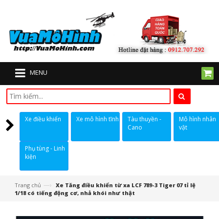
MENU
Xe điều khiển
Xe mô hình tĩnh
Tàu thuyền -
Mô hình nhân
Cano
vật
Phụ tùng - Linh
kiện
—›
Trang chủ
Xe Tăng điều khiển từ xa LCF 789-3 Tiger 07 tỉ lệ
1/18 có tiếng động cơ, nhả khói như thật