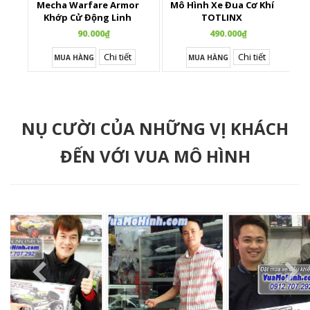
Mecha Warfare Armor
Mô Hình Xe Đua Cơ Khí
Khớp Cử Động Linh
TOTLINX
Hoạt
90.000₫
490.000₫
Chi tiết
Chi tiết
MUA HÀNG
MUA HÀNG
NỤ CƯỜI CỦA NHỮNG VỊ KHÁCH
ĐẾN VỚI VUA MÔ HÌNH