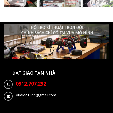
ĐẶT GIAO TẬN NHÀ
0912.707.292
VuaMoHinh@gmail.com