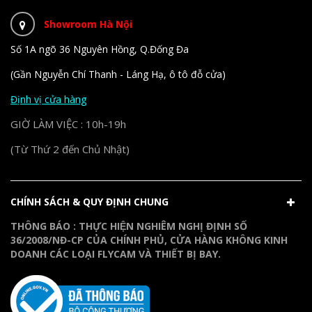
Showroom Hà Nội
Số 1A ngõ 36 Nguyên Hồng, Q.Đống Đa
(Gần Nguyễn Chí Thanh - Láng Hạ, ô tô đỗ cửa)
Định vị cửa hàng
GIỜ LÀM VIỆC : 10h-19h
(Từ Thứ 2 đến Chủ Nhật)
CHÍNH SÁCH & QUY ĐỊNH CHUNG
THÔNG BÁO : THỰC HIỆN NGHIÊM NGHỊ ĐỊNH SỐ
36/2008/NĐ-CP CỦA CHÍNH PHỦ, CỬA HÀNG KHÔNG KINH
DOANH CÁC LOẠI FLYCAM VÀ THIẾT BỊ BAY.