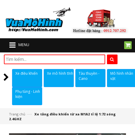
MENU
Xe điều khiển
Xe mô hình tĩnh
Tàu thuyền -
Mô hình nhân
Cano
vật
Phụ tùng - Linh
kiện
—›
Trang chủ
Xe tăng điều khiển từ xa M1A2 tỉ lệ 1:72 sóng
2.4GHZ