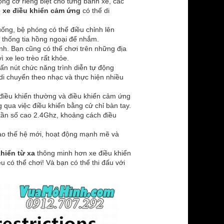
ng cơ riêng biệt cho từng bánh xe, các
o
xe điều khiển cảm ứng
có thể di
ống, bệ phóng có thể điều chỉnh lên
ệ thống tia hồng ngoại để nhắm.
nh. Bạn cũng có thể chơi trên những địa
ì xe leo trèo rất khỏe.
ấn nút chức năng trình diễn tự động
 di chuyển theo nhạc và thực hiện nhiều
à điều khiển thường và điều khiển cảm ứng
 qua việc điều khiển bằng cử chỉ bàn tay.
 tần số cao 2.4Ghz, khoảng cách điều
cao thế hệ mới, hoạt động mạnh mẽ và
khiển từ xa
thông minh hơn xe điều khiển
 có thể chơi! Và bạn có thể thi đấu với