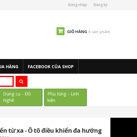
Đăng nhập
Đăng ký
GIỎ HÀNG
0 sản phẩm
UA HÀNG
FACEBOOK CỦA SHOP
Dụng cụ - Đồ
Phụ tùng - Linh
Nghề
kiện
ển từ xa - Ô tô điều khiển đa hướng