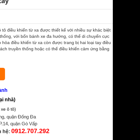
tay
tô điều khiển từ xa được thiết kế với nhiều sự khác biệt
ền thống, với bốn bánh xe đa hướng, có thể di chuyển cực
ỏa điều khiển từ xa còn được trang bị hai loại tay điều
cách truyền thống hoặc có thể điều khiển cảm ứng bằng
.
ành
ại nhà)
xe ô tô)
ng, quận Đống Đa
 P.14, quận Gò Vấp
0912.707.292
n hệ: