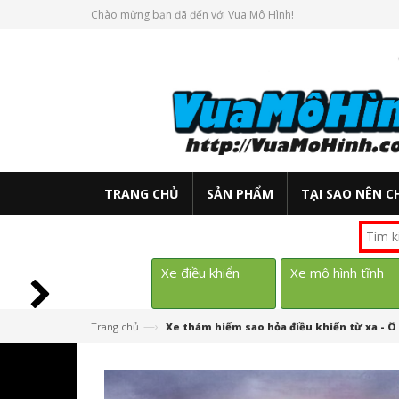
Chào mừng bạn đã đến với Vua Mô Hình!
TRANG CHỦ
SẢN PHẨM
TẠI SAO NÊN C
Xe điều khiển
Xe mô hình tĩnh
—›
Trang chủ
Xe thám hiểm sao hỏa điều khiển từ xa - Ô