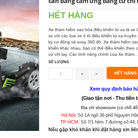
cân bằng cảm ứng bằng cử chỉ 
HẾT HÀNG
Xe thám hiểm sao hỏa điều khiển từ xa là xe ô 
so với các loại xe ô tô điều khiển từ xa truy
kỳ cơ động và xoay 360 độ. Xe thám hiểm sao h
khiển khác nhau, bạn có thể điều khiển theo 
cử chỉ tay. Các tính năng chính của Xe thám..
SỐ LƯỢNG
HẾT HÀNG
Xem quy định bảo h
(Giao tận nơi - Thu tiền t
Địa chỉ showroom (có chỗ đỗ 
Hà Nội
: Số 1A ngõ 36 phố Nguyên Hồ
TP HCM
: Số 7/1 hẻm 7 đường số 44,
Nếu gặp khó khăn khi đặt hàng xin liê