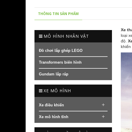
THÔNG TIN SẢN PHẨM
Xe th
loại 
MÔ HÌNH NHÂN VẬT
độ.
X
khiển
Đồ chơi lắp ghép LEGO
Transformers biến hình
Gundam lắp ráp
XE MÔ HÌNH
Xe điều khiển
Xe mô hình tĩnh