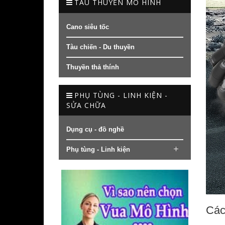
TÀU THUYỀN MÔ HÌNH
Cano siêu tốc
Tàu chiến - Du thuyền
Thuyền thả thính
PHỤ TÙNG - LINH KIỆN -
SỬA CHỮA
Dụng cụ - đồ nghề
Phụ tùng - Linh kiện
Các