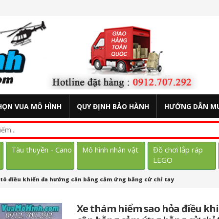
HỌN VUA MÔ HÌNH
QUY ĐỊNH BẢO HÀNH
HƯỚNG DẪN M
Tàu thuyền - Cano
Mô hình nhân vật
Đồ chơi lắp ráp
LEGO
 tô điều khiển đa hướng cân bằng cảm ứng bằng cử chỉ tay
Xe thám hiểm sao hỏa điều khi