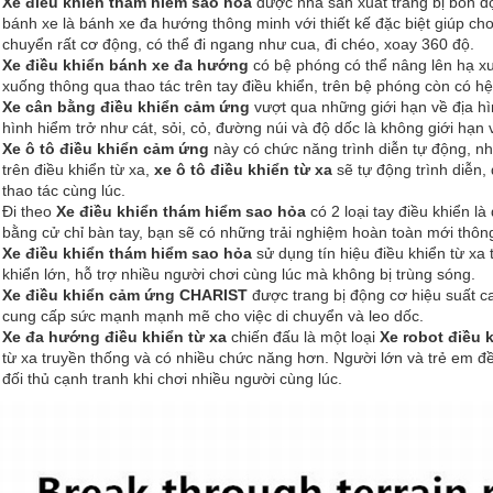
Xe điều khiển thám hiểm sao hỏa
được nhà sản xuất trang bị bốn độ
bánh xe là bánh xe đa hướng thông minh với thiết kế đặc biệt giúp ch
chuyển rất cơ động, có thể đi ngang như cua, đi chéo, xoay 360 độ.
Xe điều khiển bánh xe đa hướng
có bệ phóng có thể nâng lên hạ xu
xuống thông qua thao tác trên tay điều khiển, trên bệ phóng còn có h
Xe cân bằng điều khiển cảm ứng
vượt qua những giới hạn về địa hì
hình hiểm trở như cát, sỏi, cỏ, đường núi và độ dốc là không giới hạn v
Xe ô tô điều khiển cảm ứng
này có chức năng trình diễn tự động, nh
trên điều khiển từ xa,
xe ô tô điều khiển từ xa
sẽ tự động trình diễn,
thao tác cùng lúc.
Đi theo
Xe điều khiển thám hiểm sao hỏa
có 2 loại tay điều khiển l
bằng cử chỉ bàn tay, bạn sẽ có những trải nghiệm hoàn toàn mới thông
Xe điều khiển thám hiểm sao hỏa
sử dụng tín hiệu điều khiển từ xa
khiển lớn, hỗ trợ nhiều người chơi cùng lúc mà không bị trùng sóng.
Xe điều khiển cảm ứng CHARIST
được trang bị động cơ hiệu suất 
cung cấp sức mạnh mạnh mẽ cho việc di chuyển và leo dốc.
Xe đa hướng điều khiển từ xa
chiến đấu là một loại
Xe robot điều 
từ xa truyền thống và có nhiều chức năng hơn. Người lớn và trẻ em đều
đối thủ cạnh tranh khi chơi nhiều người cùng lúc.