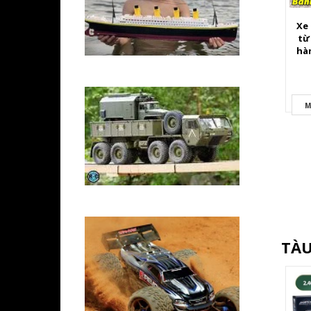
Xe 
từ
hà
M
TÀU