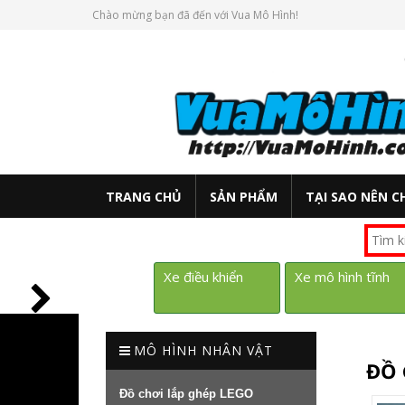
Chào mừng bạn đã đến với Vua Mô Hình!
TRANG CHỦ
SẢN PHẨM
TẠI SAO NÊN C
Xe điều khiển
Xe mô hình tĩnh
MÔ HÌNH NHÂN VẬT
ĐỒ 
Đồ chơi lắp ghép LEGO