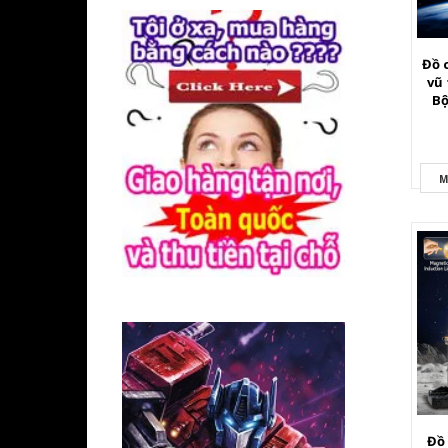
Đồ 
vũ
Bộ
thu
M
Đồ