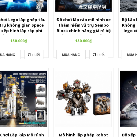
chơi Lego lắp ghép tàu
Đồ chơi lắp ráp mô hình xe
Bộ Lắp 
 trụ không gian Space
thám hiểm vũ trụ Sembo
Không 
 xếp hình lắp ráp phi
Block chính hãng giá rẻ bộ
lego x
yền kèm phi hành gia
xếp hình lego cho trẻ em
sát
150.000₫
150.000₫
304 chi tiết
307 chi tiết
Tel
Chi tiết
Chi tiết
UA HÀNG
MUA HÀNG
MUA 
 Chơi Lắp Ráp Mô Hình
Mô hình lắp ghép Robot
Bộ xếp 