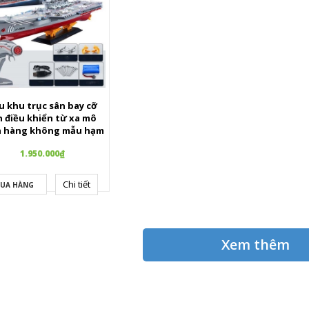
u khu trục sân bay cỡ
n điều khiển từ xa mô
h hàng không mẫu hạm
JY-9801
1.950.000₫
Chi tiết
UA HÀNG
Xem thêm