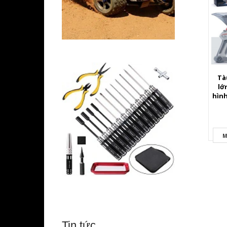
Tà
lớ
hìn
M
Tin tức