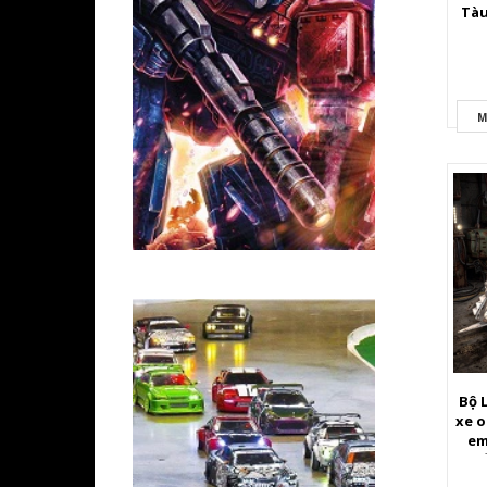
Tàu
M
Bộ 
xe o
em
chiế