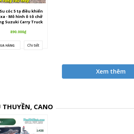
Su cóc 5 tạ điều khiển
 xa - Mô hình ô tô chở
ng Suzuki Carry Truck
890.000₫
Chi tiết
UA HÀNG
Xem thêm
 THUYỀN, CANO