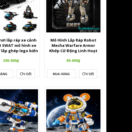
hơi lắp ráp xe cảnh
Mô Hình Lắp Ráp Robot
n1 SWAT mô hình xe
Mecha Warfare Armor
 lắp ghép lego biến
Khớp Cử Động Linh Hoạt
ilding blocks police
290.000₫
90.000₫
sáng tạo cho bé
Chi tiết
Chi tiết
HÀNG
MUA HÀNG