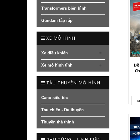
Transformers biến hình
Gundam lắp ráp
XE MÔ HÌNH
Xe điều khiển
Đồ
Xe mô hình tĩnh
Ch
TÀU THUYỀN MÔ HÌNH
Cano siêu tốc
M
Tàu chiến - Du thuyền
Thuyền thả thính
PHỤ TÙNG - LINH KIỆN -