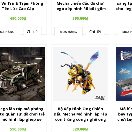
 Vũ Trụ & Trạm Phóng
Mecha chiến đấu đồ chơi
sáng tạ
Tên Lửa Cao Cấp
lego xếp hình Rô bốt gồm
chơi le
1201 mảnh ghép
robot
690.000₫
390.000₫
Chi tiết
Chi tiết
UA HÀNG
MUA HÀNG
MUA 
Lego lắp ráp mô phỏng
Bộ Xếp Hình Ong Chiến
Mô hìn
to quân sự, đồ chơi trẻ
Đấu Mecha Mô hình lắp ráp
bay Typ
 mô hình lắp ghép xe
côn trùng công nghệ ong
chơi Le
n đấu bọc thép 636 PCS
cơ khí sáng tạo gồm 637 chi
chiến
590.000₫
520.000₫
cho bé trai
tiết cho bé trai.