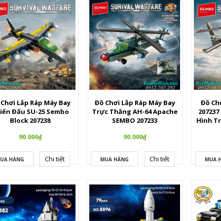
 Chơi Lắp Ráp Máy Bay
Đồ Chơi Lắp Ráp Máy Bay
Đồ Ch
iến Đấu SU-25 Sembo
Trực Thăng AH-64 Apache
207237
Block 207238
SEMBO 207233
Hình T
90.000₫
90.000₫
Chi tiết
Chi tiết
UA HÀNG
MUA HÀNG
MUA 