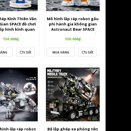
Ráp Kính Thiên Văn
Mô hình lắp ráp robot gấu
Gian SPACE đồ chơi
phi hành gia không gian
ếp hình kính quan
Astronaut Bear SPACE
 vũ trụ lắp ghép
Series Bộ lego xếp hình lắp
150.000₫
150.000₫
escope cho bé.
ghép khoa học viễn tưởng
cho bé.
Chi tiết
Chi tiết
HÀNG
MUA HÀNG
hình lắp ráp robot
Bộ lắp ghép xe phóng tên