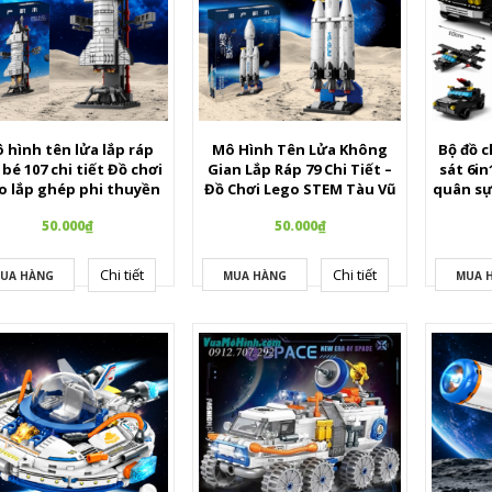
 hình tên lửa lắp ráp
Mô Hình Tên Lửa Không
Bộ đồ c
 bé 107 chi tiết Đồ chơi
Gian Lắp Ráp 79 Chi Tiết –
sát 6i
o lắp ghép phi thuyền
Đồ Chơi Lego STEM Tàu Vũ
quân sự
mini cho bé
Trụ Mini Sáng Tạo An Toàn
hình bu
50.000₫
50.000₫
Cho Bé
car 
Chi tiết
Chi tiết
UA HÀNG
MUA HÀNG
MUA 