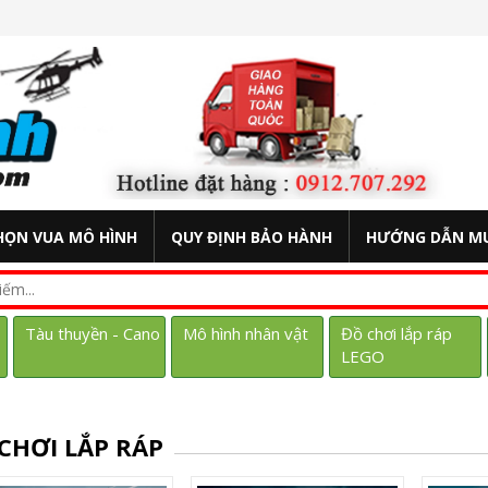
HỌN VUA MÔ HÌNH
QUY ĐỊNH BẢO HÀNH
HƯỚNG DẪN M
Tàu thuyền - Cano
Mô hình nhân vật
Đồ chơi lắp ráp
LEGO
CHƠI LẮP RÁP