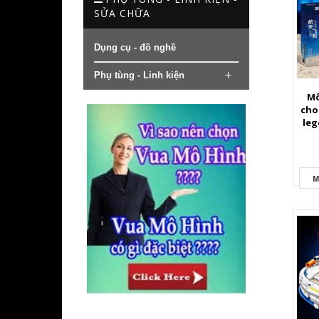
SỬA CHỮA
Dụng cụ - đồ nghề
Phụ tùng - Linh kiện
Mô
cho
leg
M