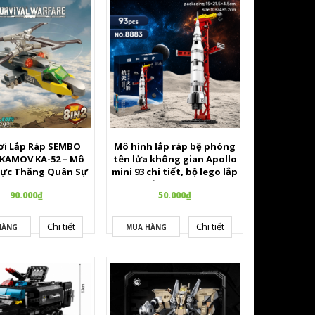
ơi Lắp Ráp SEMBO
Mô hình lắp ráp bệ phóng
 KAMOV KA-52 – Mô
tên lửa không gian Apollo
rực Thăng Quân Sự
mini 93 chi tiết, bộ lego lắp
ghép đồ chơi trí tuệ an
90.000₫
50.000₫
toàn cho bé
Chi tiết
Chi tiết
HÀNG
MUA HÀNG