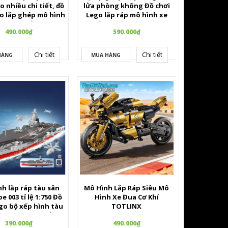
o nhiều chi tiết, đồ
lửa phòng không Đồ chơi
go lắp ghép mô hình
Lego lắp ráp mô hình xe
 thám hiểm hãng
tên lửa chiến đấu quân sự
490.000₫
590.000₫
Sembo.
Chi tiết
Chi tiết
HÀNG
MUA HÀNG
h lắp ráp tàu sân
Mô Hình Lắp Ráp Siêu Mô
e 003 tỉ lệ 1:750 Đồ
Hình Xe Đua Cơ Khí
go bộ xếp hình tàu
TOTLINX
 Sembo 208127 gồm
390.000₫
490.000₫
690 chi tiết