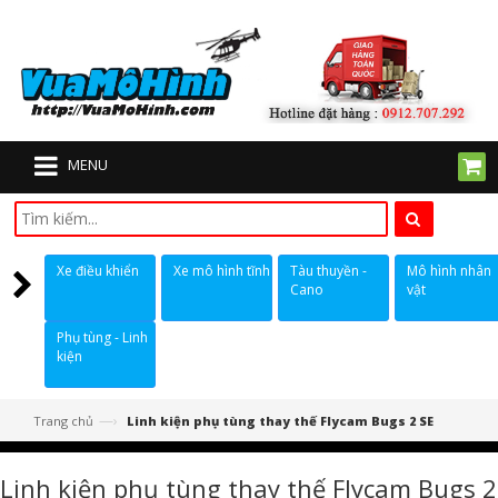
MENU
Xe điều khiển
Xe mô hình tĩnh
Tàu thuyền -
Mô hình nhân
Cano
vật
Phụ tùng - Linh
kiện
—›
Trang chủ
Linh kiện phụ tùng thay thế Flycam Bugs 2 SE
Linh kiện phụ tùng thay thế Flycam Bugs 2