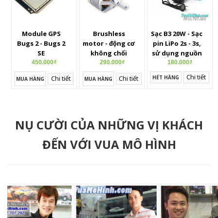
Module GPS
Brushless
Sạc B3 20W - Sạc
Bugs 2 - Bugs 2
motor - động cơ
pin LiPo 2s - 3s,
SE
không chổi
sử dụng nguồn
than dành cho
điện trực tiếp
450.000₫
290.000₫
180.000₫
MJX BUGS 2 b2w,
không qua bộ
Chi tiết
Chi tiết
Chi tiết
HẾT HÀNG
MUA HÀNG
MUA HÀNG
Bugs 2 SE, Bugs
chuyển, tốc độ
5w
sạc nhanh gấp
đôi sạc thường.
NỤ CƯỜI CỦA NHỮNG VỊ KHÁCH
ĐẾN VỚI VUA MÔ HÌNH