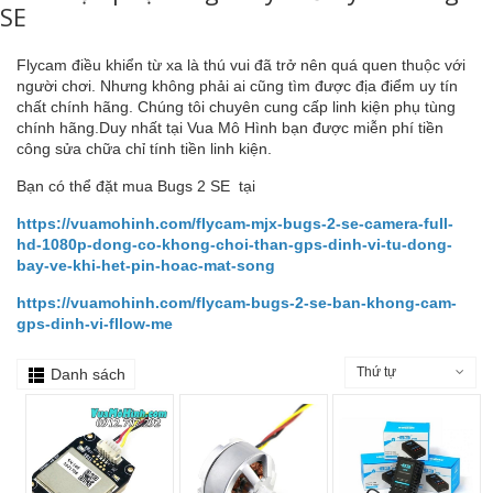
SE
Flycam điều khiển từ xa là thú vui đã trở nên quá quen thuộc với
người chơi. Nhưng không phải ai cũng tìm được địa điểm uy tín
chất chính hãng. Chúng tôi chuyên cung cấp linh kiện phụ tùng
chính hãng.Duy nhất tại Vua Mô Hình bạn được miễn phí tiền
công sửa chữa chỉ tính tiền linh kiện.
Bạn có thể đặt mua Bugs 2 SE tại
https://vuamohinh.com/flycam-mjx-bugs-2-se-camera-full-
hd-1080p-dong-co-khong-choi-than-gps-dinh-vi-tu-dong-
bay-ve-khi-het-pin-hoac-mat-song
https://vuamohinh.com/flycam-bugs-2-se-ban-khong-cam-
gps-dinh-vi-fllow-me
Thứ tự
Danh sách