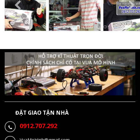
ĐẶT GIAO TẬN NHÀ
0912.707.292
VuaMoHinh@gmail.com