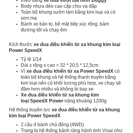
Kiểu dáng
xe đua vượt địa hình Buggy
Body nhựa dẻo cao cấp chịu va đập
Toàn bộ khung sườn làm bằng kim loại và có
sơn mạ
Bánh xe bản to, bề mặt tiếp xúc rộng, bám
đường tốt và chạy êm
Kích thước
xe đua điều khiển từ xa khung kim loại
Power SpeedX
Tỷ lệ 1/14
Dài x rộng x cao = 32 * 20,5 * 12,5cm
Vì
xe đua điều khiển từ xa Power SpeedX
có
toàn bộ khung và hệ thống thanh truyền bằng
kim loại nên có khối lượng phù hợp, xe chạy sẽ
đầm hơn nhiều và không bị bay xe
Xe đua điều khiển từ xa khung kim
loại
SpeedX Power
nặng khoảng 1200g
Hệ thống truyền lực
xe đua điều khiển từ xa khung
kim loại Power SpeedX
2 cầu 4 bánh chủ động (4WD)
Trang bị hệ thống bánh răng hành tinh Visai như