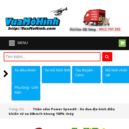
MENU
Xe điều khiển
Xe mô hình tĩnh
Tàu thuyền -
Mô hình nhân
Cano
vật
Phụ tùng - Linh
kiện
—›
Trang chủ
Thần sấm Power SpeedX - Xe đua địa hình điều
khiển từ xa 60km/h khung 100% thép