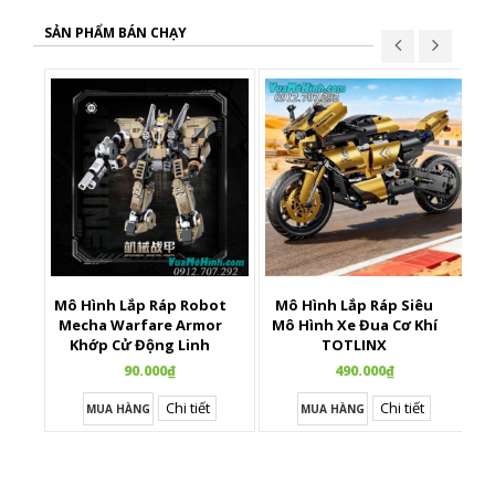
SẢN PHẨM BÁN CHẠY
Mô Hình Lắp Ráp Robot
Mô Hình Lắp Ráp Siêu
X
Mecha Warfare Armor
Mô Hình Xe Đua Cơ Khí
Khớp Cử Động Linh
TOTLINX
Hoạt
90.000₫
490.000₫
Chi tiết
Chi tiết
MUA HÀNG
MUA HÀNG