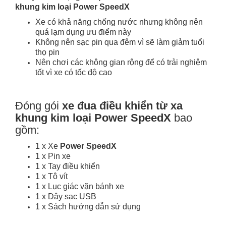
khung kim loại Power SpeedX
Xe có khả năng chống nước nhưng không nên
quá lạm dụng ưu điểm này
Không nên sạc pin qua đêm vì sẽ làm giảm tuổi
thọ pin
Nên chơi các không gian rộng để có trải nghiệm
tốt vì xe có tốc độ cao
Đóng gói
xe đua điều khiển từ xa
khung kim loại Power SpeedX
bao
gồm:
1 x Xe
Power SpeedX
1 x Pin xe
1 x Tay điều khiển
1 x Tô vít
1 x Lục giác vặn bánh xe
1 x Dây sạc USB
1 x Sách hướng dẫn sử dụng