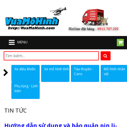
MENU
Xe điều khiển
Xe mô hình tĩnh
Tàu thuyền -
Mô hình nhân
Cano
vật
Phụ tùng - Linh
kiện
TIN TỨC
Hướng dẫn sử dụng và bảo quản pin li-