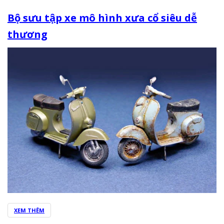
Bộ sưu tập xe mô hình xưa cổ siêu dễ
thương
XEM THÊM