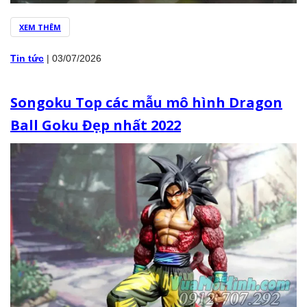
XEM THÊM
Tin tức
|
03/07/2026
Songoku Top các mẫu mô hình Dragon
Ball Goku Đẹp nhất 2022