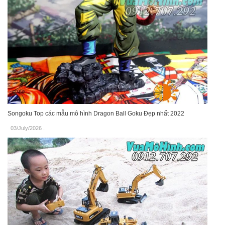
Songoku Top các mẫu mô hình Dragon Ball Goku Đẹp nhất 2022
03/July/2026
.